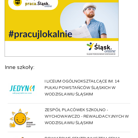
Inne szkoły:
I LICEUM OGÓLNOKSZTAŁCĄCE IM. 14
PUŁKU POWSTAŃCÓW ŚLĄSKICH W
WODZISŁAWIU ŚLĄSKIM
ZESPÓŁ PLACÓWEK SZKOLNO -
WYCHOWAWCZO - REWALIDACYJNYCH W
WODZISŁAWIU ŚLĄSKIM