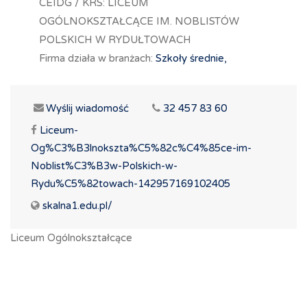
CEIDG / KRS: LICEUM
OGÓLNOKSZTAŁCĄCE IM. NOBLISTÓW
POLSKICH W RYDUŁTOWACH
Firma działa w branżach:
Szkoły średnie,
Wyślij wiadomość
32 457 83 60
Liceum-
Og%C3%B3lnokszta%C5%82c%C4%85ce-im-
Noblist%C3%B3w-Polskich-w-
Rydu%C5%82towach-142957169102405
skalna1.edu.pl/
Liceum Ogólnokształcące