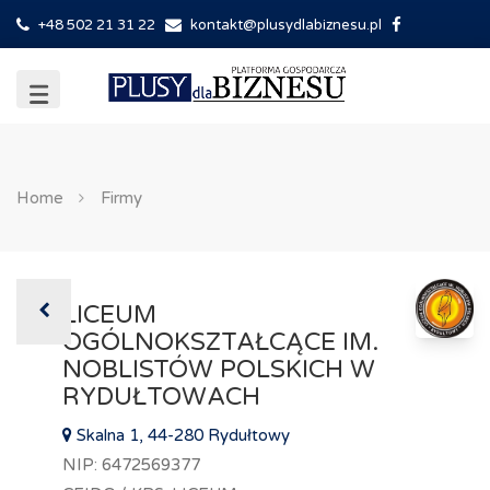
+48 502 21 31 22
kontakt@plusydlabiznesu.pl
Home
Firmy
LICEUM
OGÓLNOKSZTAŁCĄCE IM.
NOBLISTÓW POLSKICH W
RYDUŁTOWACH
Skalna 1, 44-280 Rydułtowy
NIP: 6472569377