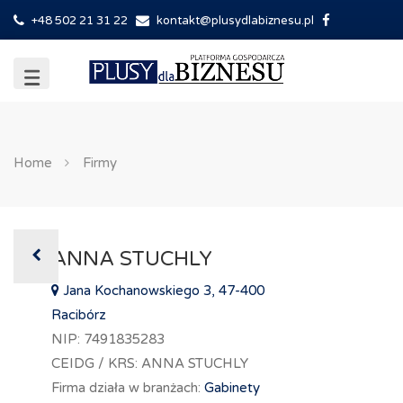
+48 502 21 31 22
kontakt@plusydlabiznesu.pl
Home
Firmy
ANNA STUCHLY
Jana Kochanowskiego 3, 47-400
Racibórz
NIP: 7491835283
CEIDG / KRS: ANNA STUCHLY
Firma działa w branżach:
Gabinety