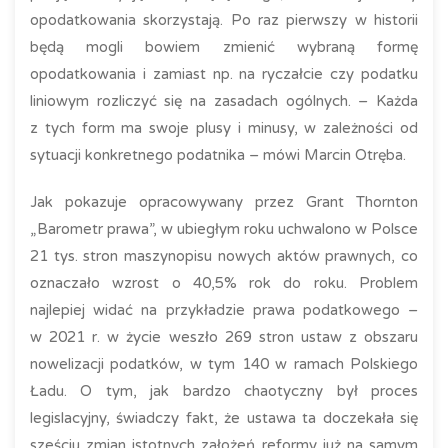
opodatkowania skorzystają. Po raz pierwszy w historii
będą mogli bowiem zmienić wybraną formę
opodatkowania i zamiast np. na ryczałcie czy podatku
liniowym rozliczyć się na zasadach ogólnych. – Każda
z tych form ma swoje plusy i minusy, w zależności od
sytuacji konkretnego podatnika – mówi Marcin Otręba.
Jak pokazuje opracowywany przez Grant Thornton
„Barometr prawa”, w ubiegłym roku uchwalono w Polsce
21 tys. stron maszynopisu nowych aktów prawnych, co
oznaczało wzrost o 40,5% rok do roku. Problem
najlepiej widać na przykładzie prawa podatkowego –
w 2021 r. w życie weszło 269 stron ustaw z obszaru
nowelizacji podatków, w tym 140 w ramach Polskiego
Ładu. O tym, jak bardzo chaotyczny był proces
legislacyjny, świadczy fakt, że ustawa ta doczekała się
sześciu zmian istotnych założeń reformy już na samym