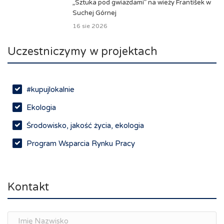
„Sztuka pod gwiazdami” na wieży František w
Suchej Górnej
16 sie 2026
Uczestniczymy w projektach
#kupujlokalnie
Ekologia
Środowisko, jakość życia, ekologia
Program Wsparcia Rynku Pracy
Rynek pracy, depopulacja, edukacja
Networking
Kontakt
Spotkania branżowe
Doradztwo zawodowe i personalne, rozwój