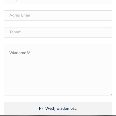
osobisty
Memorandum Gospodarcze PL-CZ
Śląskie Porozumienie Gospodarcze
ŚLĄSK.ONLINE
Integracja
Kształcenie kompetencji, ścieżka kariery
Współpraca polsko-czeska
Raciborskie Rozmowy o Rozwoju
Kraina Górnej Odry
Turystyka i rekreacja
Wypoczynek, rozrywka
Ścieżki rowerowe i trasy turystyczne
Wyślij wiadomość