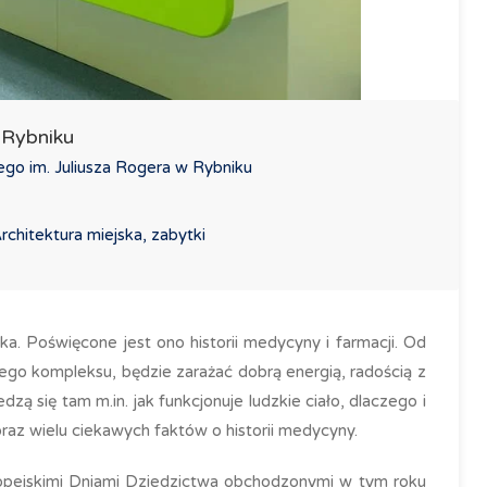
w Rybniku
ego im. Juliusza Rogera w Rybniku
rchitektura miejska, zabytki
a. Poświęcone jest ono historii medycyny i farmacji. Od
nego kompleksu, będzie zarażać dobrą energią, radością z
ą się tam m.in. jak funkcjonuje ludzkie ciało, dlaczego i
oraz wielu ciekawych faktów o historii medycyny.
uropejskimi Dniami Dziedzictwa obchodzonymi w tym roku