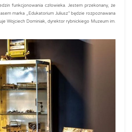
ziedzin funkcjonowania człowieka. Jestem przekonany, że
 czasem marka „Edukatorium Juliusz” będzie rozpoznawana
nuje Wojciech Dominiak, dyrektor rybnickiego Muzeum im.