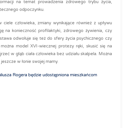
formacji na temat prowadzenia zdrowego trybu życia,
utecznego odpoczynku.
iele człowieka, zmiany wynikające również z upływu
ę na konieczność profilaktyki, zdrowego żywienia, czy
stawa odwołuje się też do sfery życia psychicznego czy
można model XVI-wiecznej protezy ręki, skusić się na
ajrzeć w głąb ciała człowieka bez udziału skalpela. Można
c jeszcze w łonie swojej mamy.
 Juliusza Rogera będzie udostępniona mieszkańcom