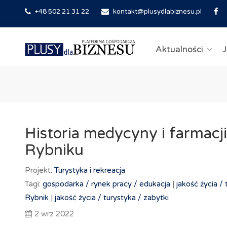
+48 502 21 31 22
kontakt@plusydlabiznesu.pl
Aktualności
J
Historia medycyny i farmacj
Rybniku
Projekt:
Turystyka i rekreacja
Tagi:
gospodarka /
rynek pracy /
edukacja
|
jakość życia /
Rybnik
|
jakość życia /
turystyka /
zabytki
2 wrz 2022