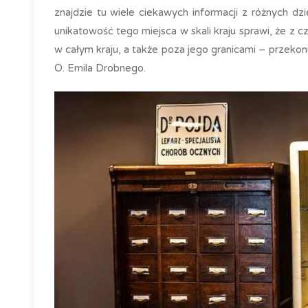
znajdzie tu wiele ciekawych informacji z różnych d
unikatowość tego miejsca w skali kraju sprawi, że z
w całym kraju, a także poza jego granicami – przeko
O. Emila Drobnego.