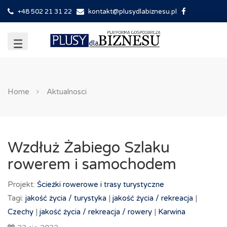
+48 502 21 31 22
kontakt@plusydlabiznesu.pl
Home
Aktualnosci
Wzdłuż Żabiego Szlaku
rowerem i samochodem
Projekt:
Ścieżki rowerowe i trasy turystyczne
Tagi:
jakość życia /
turystyka
|
jakość życia /
rekreacja
|
Czechy
|
jakość życia /
rekreacja /
rowery
|
Karwina