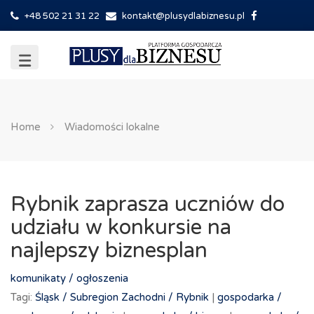
+48 502 21 31 22
kontakt@plusydlabiznesu.pl
Home
Wiadomości lokalne
Rybnik zaprasza uczniów do
udziału w konkursie na
najlepszy biznesplan
komunikaty / ogłoszenia
Tagi:
Śląsk /
Subregion Zachodni /
Rybnik
|
gospodarka /