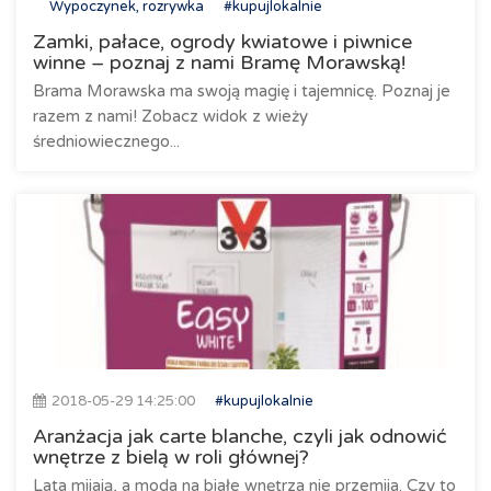
Wypoczynek, rozrywka
#kupujlokalnie
Zamki, pałace, ogrody kwiatowe i piwnice
winne – poznaj z nami Bramę Morawską!
Brama Morawska ma swoją magię i tajemnicę. Poznaj je
razem z nami! Zobacz widok z wieży
średniowiecznego...
2018-05-29 14:25:00
#kupujlokalnie
Aranżacja jak carte blanche, czyli jak odnowić
wnętrze z bielą w roli głównej?
Lata mijają, a moda na białe wnętrza nie przemija. Czy to