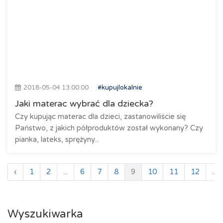
2018-05-04 13:00:00
#kupujlokalnie
Jaki materac wybrać dla dziecka?
Czy kupując materac dla dzieci, zastanowiliście się
Państwo, z jakich półproduktów został wykonany? Czy
pianka, lateks, sprężyny...
‹
1
2
...
6
7
8
9
10
11
12
...
Wyszukiwarka