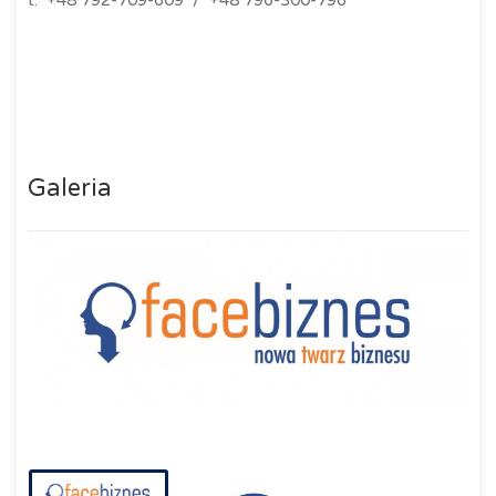
t: +48 792-709-609 / +48 796-300-796
Galeria