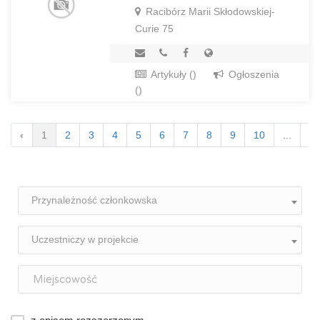
Racibórz Marii Skłodowskiej-
Curie 75
Artykuły ()
Ogłoszenia
()
‹
1
2
3
4
5
6
7
8
9
10
...
9
Przynależność członkowska
Uczestniczy w projekcie