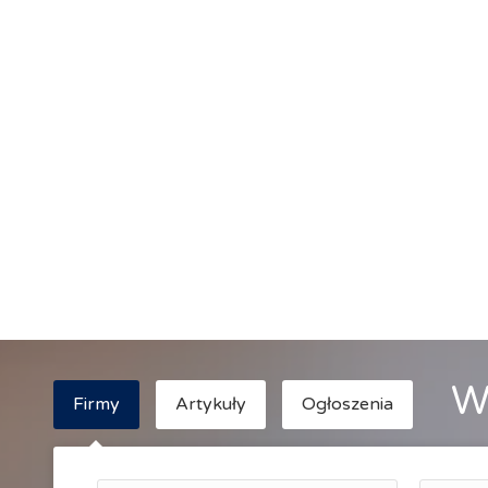
W
Firmy
Artykuły
Ogłoszenia