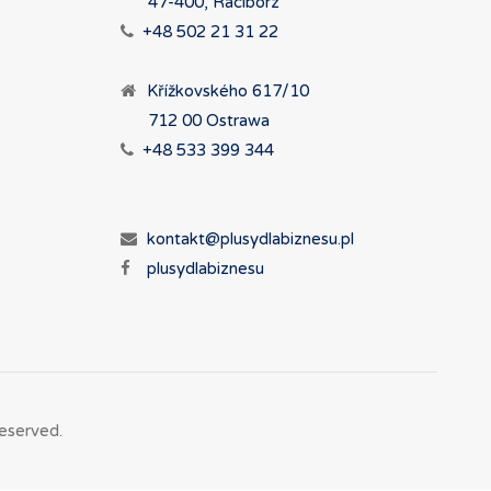
47-400, Racibórz
+48 502 21 31 22
Křížkovského 617/10
712 00 Ostrawa
+48 533 399 344
kontakt@plusydlabiznesu.pl
plusydlabiznesu
eserved.