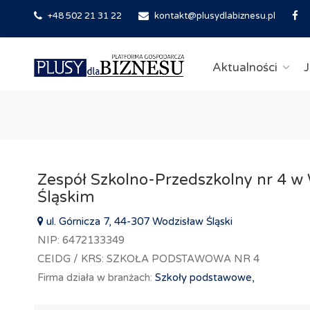
+48 502 21 31 22
kontakt@plusydlabiznesu.pl
Aktualności
J
Zespół Szkolno-Przedszkolny nr 4 w
Śląskim
ul. Górnicza 7, 44-307 Wodzisław Śląski
NIP: 6472133349
CEIDG / KRS: SZKOŁA PODSTAWOWA NR 4
Firma działa w branżach:
Szkoły podstawowe,