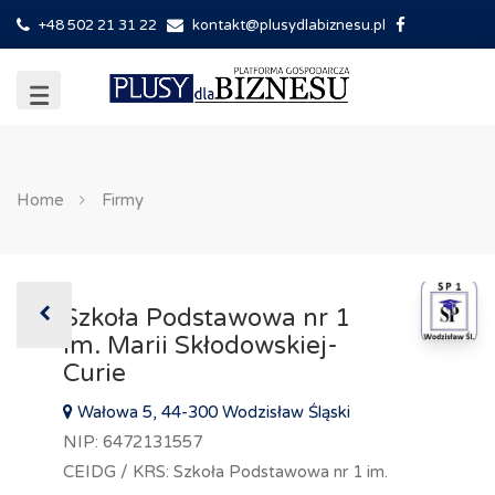
+48 502 21 31 22
kontakt@plusydlabiznesu.pl
Home
Firmy
Szkoła Podstawowa nr 1
im. Marii Skłodowskiej-
Curie
Wałowa 5, 44-300 Wodzisław Śląski
NIP: 6472131557
CEIDG / KRS: Szkoła Podstawowa nr 1 im.