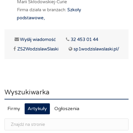
Marii Skłodowskiej-Curie
Firma działa w branżach:
Szkoły
podstawowe,
Wyślij wiadomość
32 453 01 44
ZS2WodzislawSlaski
sp1wodzislawslaski.pl/
Wyszukiwarka
Firmy
Artykuły
Ogłoszenia