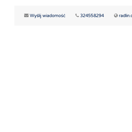
Wyślij wiadomość
324558294
radlin