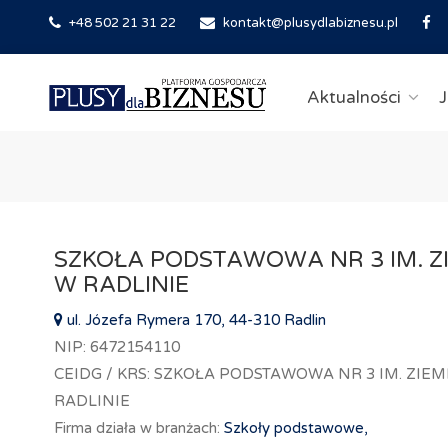
+48 502 21 31 22
kontakt@plusydlabiznesu.pl
Aktualności
J
SZKOŁA PODSTAWOWA NR 3 IM. ZI
W RADLINIE
ul. Józefa Rymera 170, 44-310 Radlin
NIP: 6472154110
CEIDG / KRS: SZKOŁA PODSTAWOWA NR 3 IM. ZIEM
RADLINIE
Firma działa w branżach:
Szkoły podstawowe,