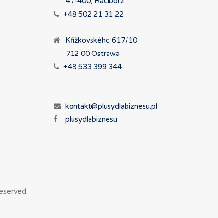
47-400, Racibórz
+48 502 21 31 22
Křížkovského 617/10
712 00 Ostrawa
+48 533 399 344
kontakt@plusydlabiznesu.pl
plusydlabiznesu
eserved.