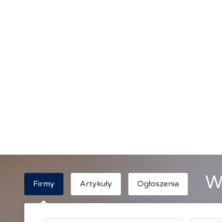
W
Firmy
Artykuły
Ogłoszenia