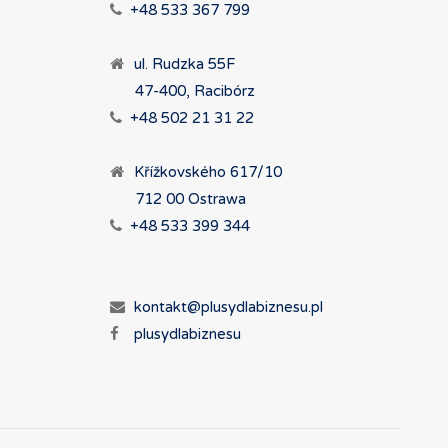
+48 533 367 799
ul. Rudzka 55F
47-400, Racibórz
+48 502 21 31 22
Křížkovského 617/10
712 00 Ostrawa
+48 533 399 344
kontakt@plusydlabiznesu.pl
plusydlabiznesu