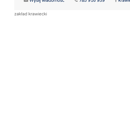
Wyślij wiadomość
785 916 959
krawi
zakład krawiecki