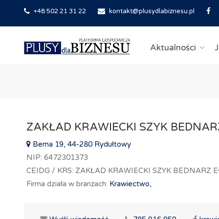
+48 502 21 31 22
kontakt@plusydlabiznesu.pl
Aktualności
J
ZAKŁAD KRAWIECKI SZYK BEDNARZ
Bema 19, 44-280 Rydułtowy
NIP: 6472301373
CEIDG / KRS: ZAKŁAD KRAWIECKI SZYK BEDNARZ Ew
Firma działa w branżach:
Krawiectwo,