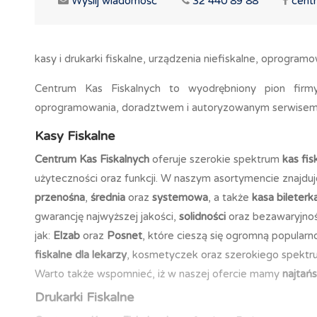
Wyślij wiadomość
32 440 89 88
cent
kasy i drukarki fiskalne, urządzenia niefiskalne, oprogramo
Centrum Kas Fiskalnych to wyodrębniony pion firmy
oprogramowania, doradztwem i autoryzowanym serwisem
Kasy Fiskalne
Centrum Kas Fiskalnych
oferuje szerokie spektrum
kas fis
użyteczności oraz funkcji. W naszym asortymencie znajdu
przenośna
,
średnia
oraz
systemowa
, a także
kasa bileterk
gwarancję najwyższej jakości,
solidności
oraz bezawaryjnoś
jak:
Elzab
oraz
Posnet
, które cieszą się ogromną popular
fiskalne dla lekarzy
, kosmetyczek oraz szerokiego spektru
Warto także wspomnieć, iż w naszej ofercie mamy
najtańs
Drukarki Fiskalne