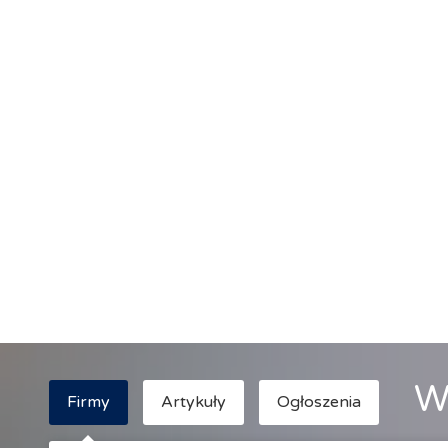
W
Firmy
Artykuły
Ogłoszenia