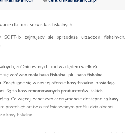
rumkasfiskalnych
centrumkasfiskalnych.pl
wanie dla firm, serwis kas fiskalnych
 SOFT-ib zajmujący się sprzedażą urządzeń fiskalnych,
.
kalnych
, zróżnicowanych pod względem wielkości,
je się zarówno
mała kasa fiskalna
, jak i
kasa fiskalna
a
. Znajdujące się w naszej ofercie
kasy fiskalne
, posiadają
ci. Są to kasy
renomowanych producentów
, takich
nością. Co więcej, w naszym asortymencie dostępne są
kasy
m przedsiębiorstw o zróżnicowanym profilu działalności.
ze kasy fiskalne
.