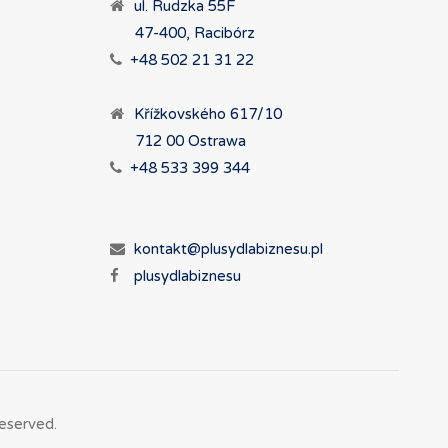
ul. Rudzka 55F
47-400, Racibórz
+48 502 21 31 22
Křížkovského 617/10
712 00 Ostrawa
+48 533 399 344
kontakt@plusydlabiznesu.pl
plusydlabiznesu
eserved.