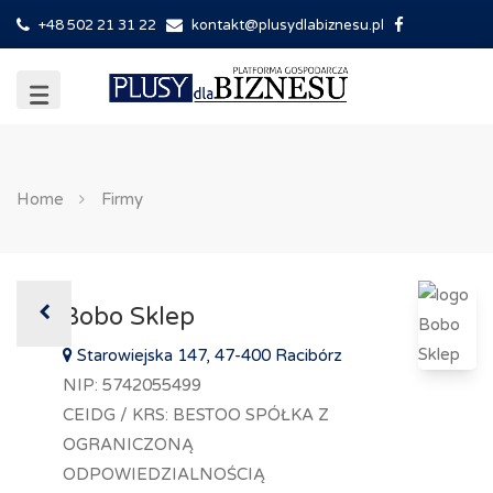
+48 502 21 31 22
kontakt@plusydlabiznesu.pl
Home
Firmy
Bobo Sklep
Starowiejska 147, 47-400 Racibórz
NIP: 5742055499
CEIDG / KRS: BESTOO SPÓŁKA Z
OGRANICZONĄ
ODPOWIEDZIALNOŚCIĄ