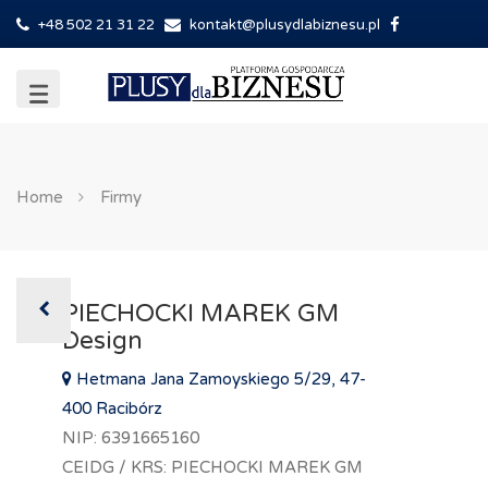
+48 502 21 31 22
kontakt@plusydlabiznesu.pl
Home
Firmy
PIECHOCKI MAREK GM
Design
Hetmana Jana Zamoyskiego 5/29, 47-
400 Racibórz
NIP: 6391665160
CEIDG / KRS: PIECHOCKI MAREK GM