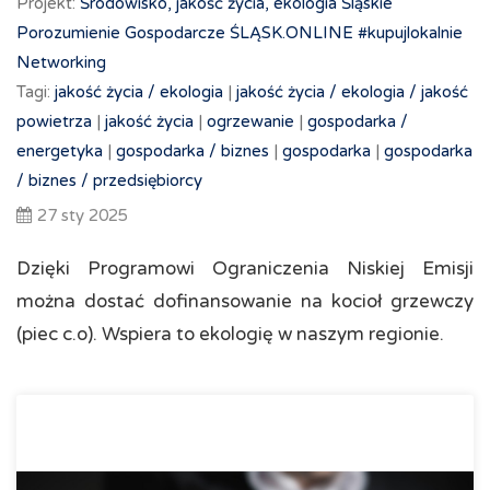
Projekt:
Środowisko, jakość życia, ekologia
Śląskie
Porozumienie Gospodarcze ŚLĄSK.ONLINE
#kupujlokalnie
Networking
Tagi:
jakość życia /
ekologia
|
jakość życia /
ekologia /
jakość
powietrza
|
jakość życia
|
ogrzewanie
|
gospodarka /
energetyka
|
gospodarka /
biznes
|
gospodarka
|
gospodarka
/
biznes /
przedsiębiorcy
27 sty 2025
Dzięki Programowi Ograniczenia Niskiej Emisji
można dostać dofinansowanie na kocioł grzewczy
(piec c.o). Wspiera to ekologię w naszym regionie.