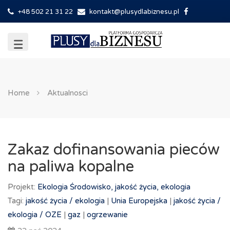
+48 502 21 31 22
kontakt@plusydlabiznesu.pl
Home
Aktualnosci
Zakaz dofinansowania pieców
na paliwa kopalne
Projekt:
Ekologia
Środowisko, jakość życia, ekologia
Tagi:
jakość życia /
ekologia
|
Unia Europejska
|
jakość życia /
ekologia /
OZE
|
gaz
|
ogrzewanie