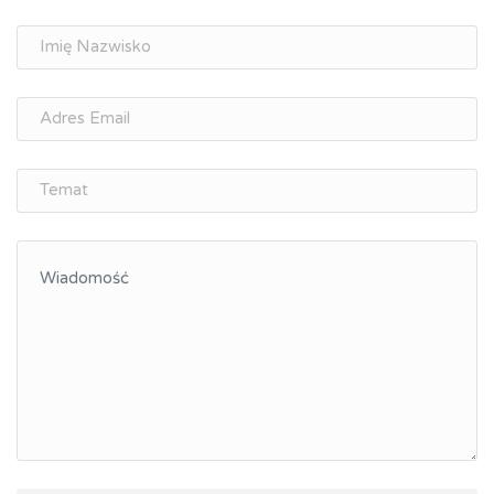
Doradztwo zawodowe i personalne, rozwój
osobisty
Memorandum Gospodarcze PL-CZ
Śląskie Porozumienie Gospodarcze
ŚLĄSK.ONLINE
Integracja
Kształcenie kompetencji, ścieżka kariery
Współpraca polsko-czeska
Raciborskie Rozmowy o Rozwoju
Kraina Górnej Odry
Turystyka i rekreacja
Wypoczynek, rozrywka
Ścieżki rowerowe i trasy turystyczne