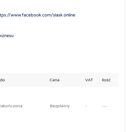
tps://www.facebook.com/slask.online
biznesu
 do
Cena
VAT
Ilość
zakończona
Bezpłatny
-
---