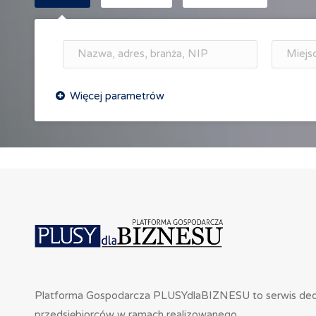
Platforma Gospodarcza PLUSYdlaBIZNESU to serwis de
przedsiębiorców w ramach realizowanego