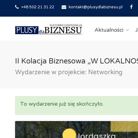
+48 502 21 31 22
kontakt@plusydlabiznesu.pl
Aktualności
J
II Kolacja Biznesowa „W LOKALNO
Wydarzenie w projekcie: Networking
To wydarzenie już się skończyło.