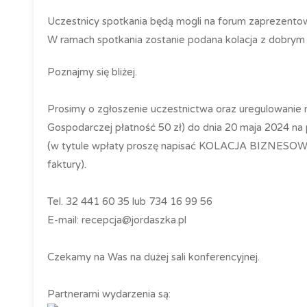
Uczestnicy spotkania będą mogli na forum zaprezentow
W ramach spotkania zostanie podana kolacja z dobrym 
Poznajmy się bliżej.
Prosimy o zgłoszenie uczestnictwa oraz uregulowanie n
Gospodarczej płatność 50 zł) do dnia 20 maja 2024 n
(w tytule wpłaty proszę napisać KOLACJA BIZNESOWA, 
faktury).
Tel. 32 441 60 35 lub 734 16 99 56
E-mail:
recepcja@jordaszka.pl
Czekamy na Was na dużej sali konferencyjnej.
Partnerami wydarzenia są: