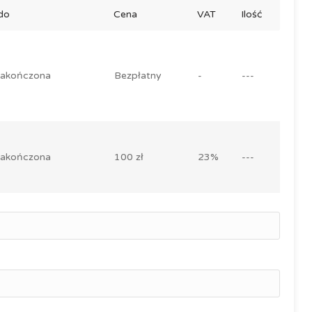
do
Cena
VAT
Ilość
zakończona
Bezpłatny
-
---
zakończona
100 zł
23%
---