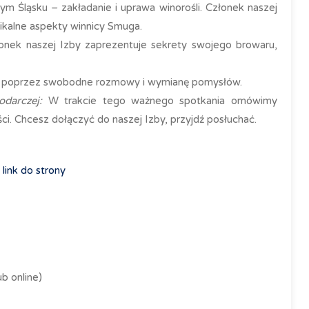
m Śląsku – zakładanie i uprawa winorośli. Członek naszej
nikalne aspekty winnicy Smuga.
onek naszej Izby zaprezentuje sekrety swojego browaru,
 poprzez swobodne rozmowy i wymianę pomysłów.
darczej:
W trakcie tego ważnego spotkania omówimy
i. Chcesz dołączyć do naszej Izby, przyjdź posłuchać.
5
link do strony
ub online)