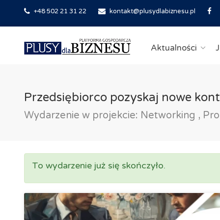
+48 502 21 31 22
kontakt@plusydlabiznesu.pl
Aktualności
J
Przedsiębiorco pozyskaj nowe kont
Wydarzenie w projekcie: Networking , Pr
To wydarzenie już się skończyło.