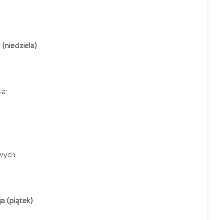
 (niedziela)
ia:
owych
a (piątek)