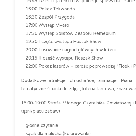
15:45 Dzieci biją rekord wspólnego śpiewania “Panie 
16:00 Pokaz Tekwondo
16:30 Zespół Przygoda
17:00 Występ Vivero
17:30 Występ Solistów Zespołu Remedium
19:30 I część występu Roszak Show
20:00 Losowanie nagród głównych w loterii
20:15 II część występu Roszak Show
22:00 Pokaz laserów – całość poprowadzą ”Ficek i 
Dodatkowe atrakcje: dmuchańce, animacje, Piana 
tematyczne ścianki do zdjęć, loteria fantowa, znakow
15:00-19:00 Strefa Młodego Czytelnika Powiatowej i Mi
tężni/placu zabaw)
głośne czytanie
kącik dla malucha (kolorowanki)