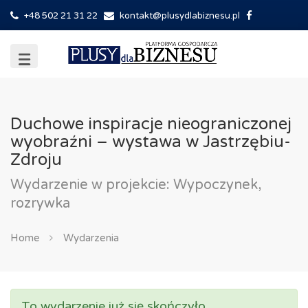
+48 502 21 31 22
kontakt@plusydlabiznesu.pl
Duchowe inspiracje nieograniczonej
wyobraźni – wystawa w Jastrzębiu-
Zdroju
Wydarzenie w projekcie: Wypoczynek,
rozrywka
Home
Wydarzenia
To wydarzenie już się skończyło.