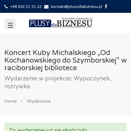
+48 502 21 31 22
kontakt@plusydlabiznesu.pl
Koncert Kuby Michalskiego „Od
Kochanowskiego do Szymborskiej” w
raciborskiej bibliotece
Wydarzenie w projekcie: Wypoczynek,
rozrywka
Home
Wydarzenia
To wydarzenie już się skończyło.