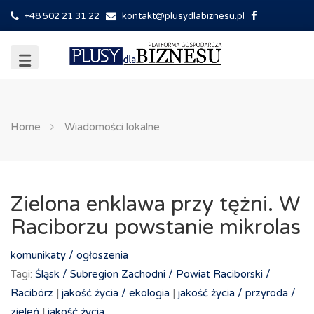
+48 502 21 31 22
kontakt@plusydlabiznesu.pl
Home
Wiadomości lokalne
Zielona enklawa przy tężni. W
Raciborzu powstanie mikrolas
komunikaty / ogłoszenia
Tagi:
Śląsk /
Subregion Zachodni /
Powiat Raciborski /
Racibórz
|
jakość życia /
ekologia
|
jakość życia /
przyroda /
zieleń
|
jakość życia