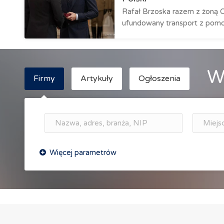
Rafał Brzoska razem z żoną 
ufundowany transport z pomoc
W
Firmy
Artykuły
Ogłoszenia