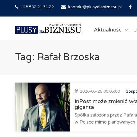
+48 502 21 31 22
kontakt@plusydlabiznesu.pl
Aktualności
J
Tag: Rafał Brzoska
2026-05-25 00:05:00
Gosp
InPost może zmienić właś
giganta
Spółka założona przez Rafała
w Polsce mimo planowanych zm