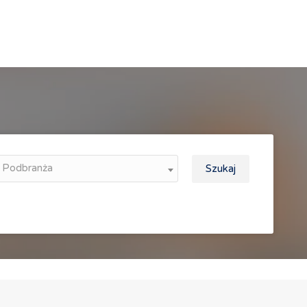
Podbranża
Szukaj