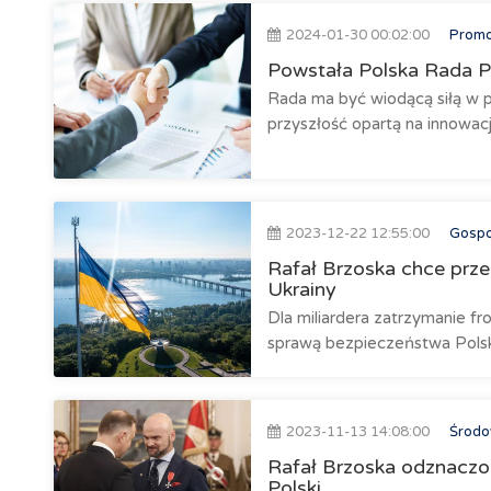
2024-01-30 00:02:00
Promo
Powstała Polska Rada Prz
Rada ma być wiodącą siłą w p
przyszłość opartą na innowac
2023-12-22 12:55:00
Gosp
Rafał Brzoska chce prz
Ukrainy
Dla miliardera zatrzymanie fro
sprawą bezpieczeństwa Polsk
2023-11-13 14:08:00
Środow
Rafał Brzoska odznaczo
Polski