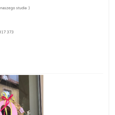
aszego studia :)
 317 373