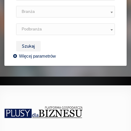
Branża
Podbranża
Szukaj