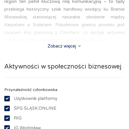
region ten pełnił kluczową rolę komunikacyjną – to tędy
przebiega historyczny szlak handlowy wiodący ku Bramie
Morawskiej stanowiącej naturalne obniżenie między
Karpatami a Sudetami. Południowa granica powiatu jest
zarazem linią graniczną z Czechami, co sprzyja aktywnej
współpracy transgranicznej i turystyce rowerowej.
Zobacz więcej
Aktywności w społeczności biznesowej
Przynależność członkowska:
Użytkownik platformy
ŚPG ŚLĄSK.ONLINE
RIG
IG Wodzisław