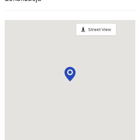
Spotkania branżowe
Doradztwo zawodowe i personalne, rozwój osobisty
Memorandum Gospodarcze PL-CZ
Street View
Śląskie Porozumienie Gospodarcze ŚLĄSK.ONLINE
Integracja
Kształcenie kompetencji, ścieżka kariery
Współpraca polsko-czeska
Raciborskie Rozmowy o Rozwoju
Kraina Górnej Odry
Turystyka i rekreacja
Wypoczynek, rozrywka
Ścieżki rowerowe i trasy turystyczne