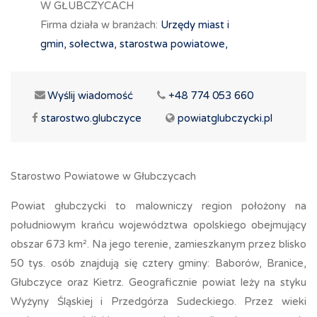
W GŁUBCZYCACH
Firma działa w branżach:
Urzędy miast i
gmin, sołectwa, starostwa powiatowe,
Wyślij wiadomość
+48 774 053 660
starostwo.glubczyce
powiatglubczycki.pl
Starostwo Powiatowe w Głubczycach
Powiat głubczycki to malowniczy region położony na
południowym krańcu województwa opolskiego obejmujący
obszar 673 km². Na jego terenie, zamieszkanym przez blisko
50 tys. osób znajdują się cztery gminy: Baborów, Branice,
Głubczyce oraz Kietrz. Geograficznie powiat leży na styku
Wyżyny Śląskiej i Przedgórza Sudeckiego. Przez wieki