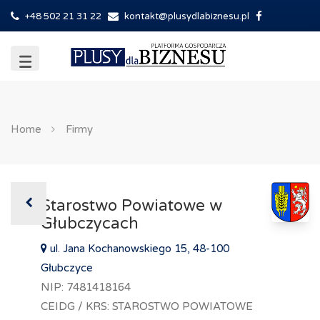
+48 502 21 31 22
kontakt@plusydlabiznesu.pl
Home
Firmy
Starostwo Powiatowe w
Głubczycach
ul. Jana Kochanowskiego 15, 48-100
Głubczyce
NIP: 7481418164
CEIDG / KRS: STAROSTWO POWIATOWE