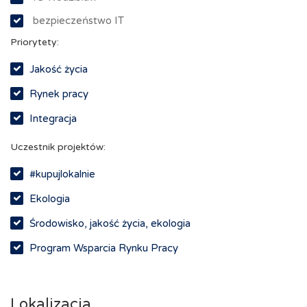
bezpieczeństwo IT
Priorytety:
Jakość życia
Rynek pracy
Integracja
Uczestnik projektów:
#kupujlokalnie
Ekologia
Środowisko, jakość życia, ekologia
Program Wsparcia Rynku Pracy
Rynek pracy, depopulacja, edukacja
Networking
Lokalizacja