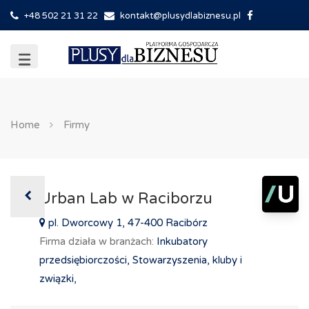
+48 502 21 31 22
kontakt@plusydlabiznesu.pl
Home
Firmy
Urban Lab w Raciborzu
pl. Dworcowy 1, 47-400 Racibórz
Firma działa w branżach:
Inkubatory
przedsiębiorczości,
Stowarzyszenia, kluby i
związki,