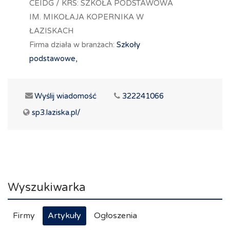
CEIDG / KRS: SZKOŁA PODSTAWOWA
IM. MIKOŁAJA KOPERNIKA W
ŁAZISKACH
Firma działa w branżach:
Szkoły
podstawowe,
Wyślij wiadomość
322241066
sp3.laziska.pl/
Wyszukiwarka
Firmy
Artykuły
Ogłoszenia