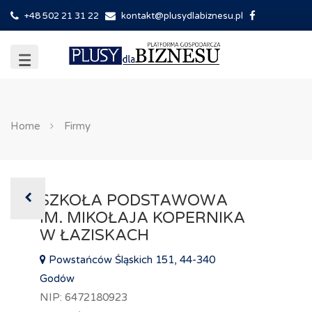
+48 502 21 31 22
kontakt@plusydlabiznesu.pl
Home
Firmy
SZKOŁA PODSTAWOWA
IM. MIKOŁAJA KOPERNIKA
W ŁAZISKACH
Powstańców Śląskich 151, 44-340
Godów
NIP: 6472180923