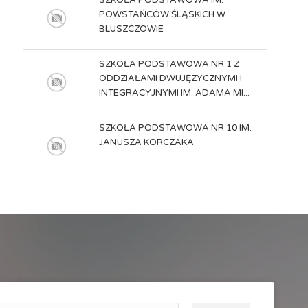
SZKOŁA PODSTAWOWA IM.
POWSTAŃCÓW ŚLĄSKICH W
BLUSZCZOWIE
SZKOŁA PODSTAWOWA NR 1 Z
ODDZIAŁAMI DWUJĘZYCZNYMI I
INTEGRACYJNYMI IM. ADAMA MI...
SZKOŁA PODSTAWOWA NR 10 IM.
JANUSZA KORCZAKA