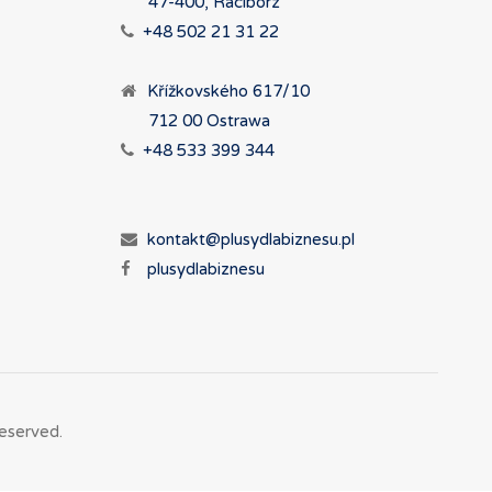
47-400, Racibórz
+48 502 21 31 22
Křížkovského 617/10
712 00 Ostrawa
+48 533 399 344
kontakt@plusydlabiznesu.pl
plusydlabiznesu
eserved.