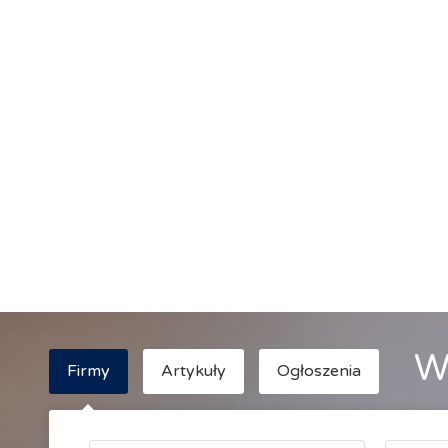
W
Firmy
Artykuły
Ogłoszenia