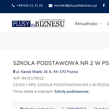
+48 502 21 31 22
kontakt@plusydlabiznesu.pl
Aktualności
J
SZKOŁA PODSTAWOWA NR 2 W P
ul. Karola Miarki 16 A, 44-370 Pszów
NIP: 6472174012
CEIDG / KRS: SZKOŁA PODSTAWOWA NR 2 W PSZO
Firma działa w branżach:
Szkoły podstawowe,