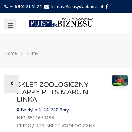
+48 502 21 31 22
kontakt@plusydlabiznesu.pl
Home
Firmy
SKLEP ZOOLOGICZNY
HAPPY PETS MARCIN
LINKA
Bałdyka 4, 44-240 Żory
NIP: 6511670466
CEIDG / KRS: SKLEP ZOOLOGICZNY