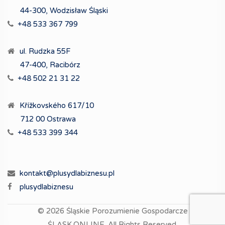
44-300, Wodzisław Śląski
+48 533 367 799
ul. Rudzka 55F
47-400, Racibórz
+48 502 21 31 22
Křížkovského 617/10
712 00 Ostrawa
+48 533 399 344
kontakt@plusydlabiznesu.pl
plusydlabiznesu
© 2026
Śląskie Porozumienie Gospodarcze
ŚLĄSK.ONLINE.
All Rights Reserved.