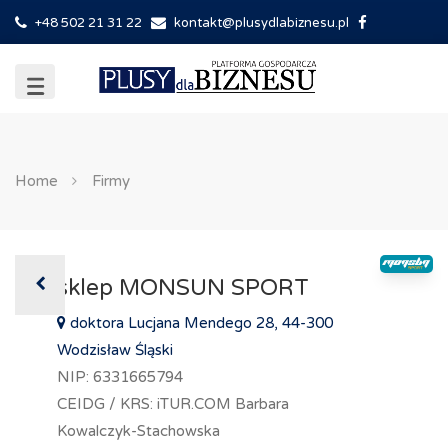
+48 502 21 31 22
kontakt@plusydlabiznesu.pl
Home
Firmy
sklep MONSUN SPORT
doktora Lucjana Mendego 28, 44-300
Wodzisław Śląski
NIP: 6331665794
CEIDG / KRS: iTUR.COM Barbara
Kowalczyk-Stachowska