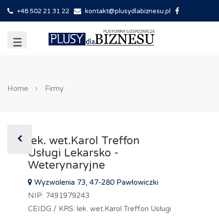
+48 502 21 31 22
kontakt@plusydlabiznesu.pl
Home
Firmy
lek. wet.Karol Treffon
Usługi Lekarsko -
Weterynaryjne
Wyzwolenia 73, 47-280 Pawłowiczki
NIP: 7491979243
CEIDG / KRS: lek. wet.Karol Treffon Usługi