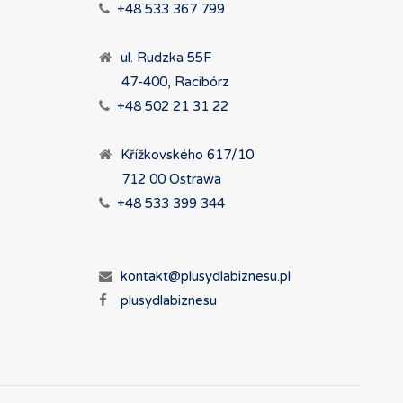
+48 533 367 799
ul. Rudzka 55F
47-400, Racibórz
+48 502 21 31 22
Křížkovského 617/10
712 00 Ostrawa
+48 533 399 344
kontakt@plusydlabiznesu.pl
plusydlabiznesu