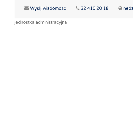
Wyślij wiadomość
32 410 20 18
nedz
jednostka administracyjna