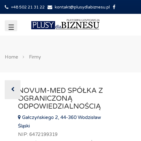
+48 502 21 31 22
kontakt@plusydlabiznesu.pl
Home
Firmy
NOVUM-MED SPÓŁKA Z
OGRANICZONĄ
ODPOWIEDZIALNOŚCIĄ
Gałczyńskiego 2, 44-360 Wodzisław
Śląski
NIP: 6472199319