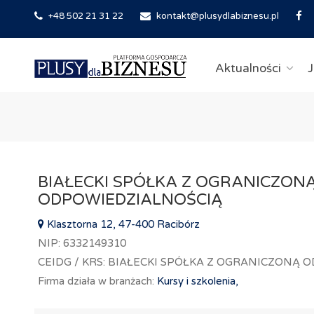
+48 502 21 31 22
kontakt@plusydlabiznesu.pl
Aktualności
J
BIAŁECKI SPÓŁKA Z OGRANICZON
ODPOWIEDZIALNOŚCIĄ
Klasztorna 12, 47-400 Racibórz
NIP: 6332149310
CEIDG / KRS: BIAŁECKI SPÓŁKA Z OGRANICZONĄ
Firma działa w branżach:
Kursy i szkolenia,