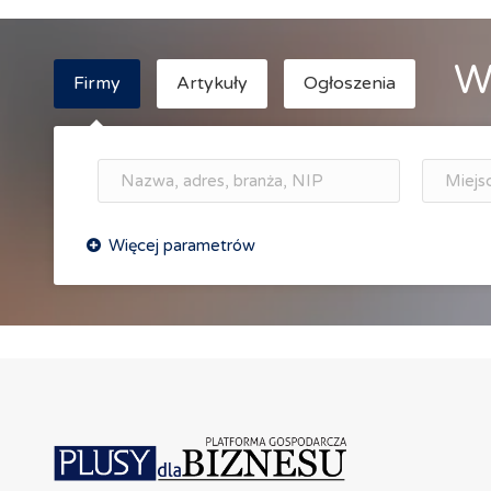
W
Firmy
Artykuły
Ogłoszenia