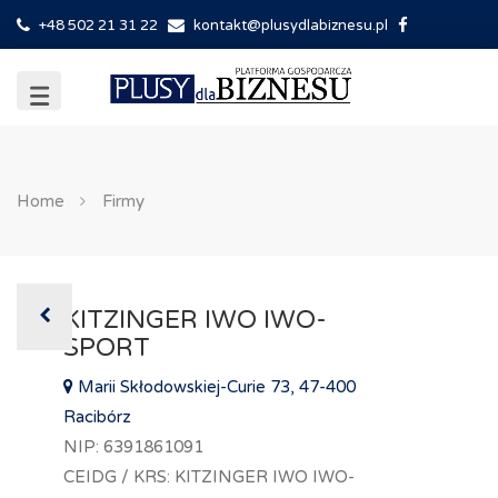
+48 502 21 31 22
kontakt@plusydlabiznesu.pl
Home
Firmy
KITZINGER IWO IWO-
SPORT
Marii Skłodowskiej-Curie 73, 47-400
Racibórz
NIP: 6391861091
CEIDG / KRS: KITZINGER IWO IWO-