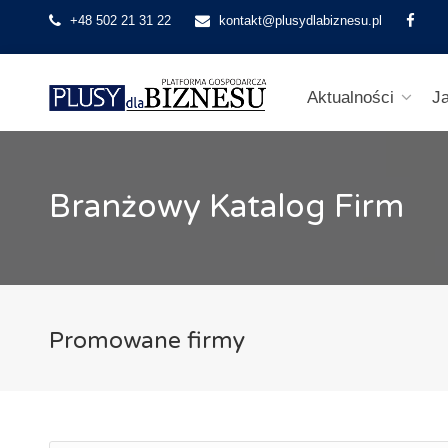
+48 502 21 31 22
kontakt@plusydlabiznesu.pl
Aktualności
J
Branżowy Katalog Firm
Promowane firmy