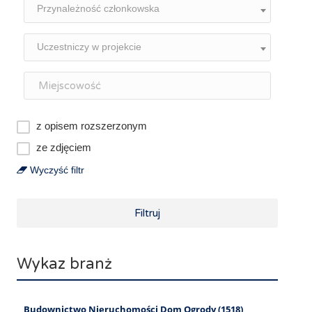
Przynależność członkowska
Uczestniczy w projekcie
z opisem rozszerzonym
ze zdjęciem
Wyczyść filtr
Filtruj
Wykaz branż
Budownictwo Nieruchomości Dom Ogrody (1518)