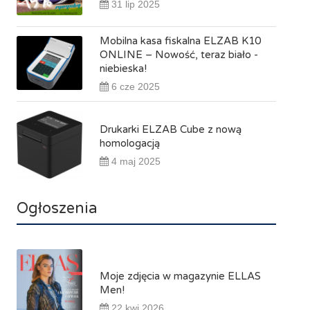
31 lip 2025
Mobilna kasa fiskalna ELZAB K10
ONLINE – Nowość, teraz biało -
niebieska!
6 cze 2025
Drukarki ELZAB Cube z nową
homologacją
4 maj 2025
Ogłoszenia
Moje zdjęcia w magazynie ELLAS
Men!
22 kwi 2026