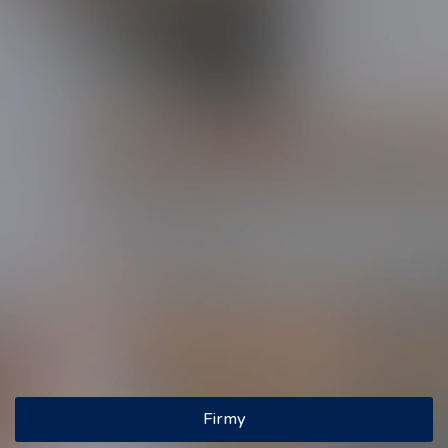
Wyszukiwarka
Szukaj
Znaleziono: 18 firm
‹
1
2
›
Firmy