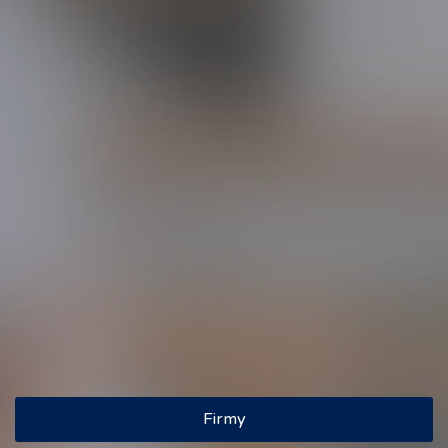
Wyszukiwarka
Szukaj
Znaleziono: 5 firm
‹
1
›
Firmy