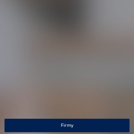
Wyszukiwarka
Szukaj
Znaleziono: 15 firm
‹
1
›
Firmy