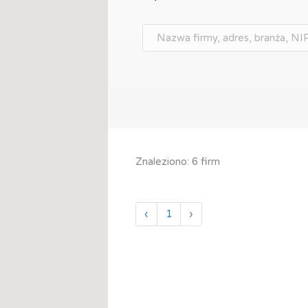
Znaleziono: 6 firm
‹
1
›